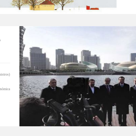
s
istros)
onómica