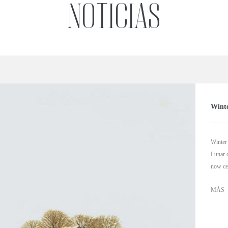
NOTICIAS
Winte
Winter 
Lunar c
now ce
MÁS