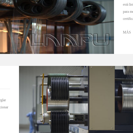
está li
para mo
certifi
MÁS
eglar
cionar