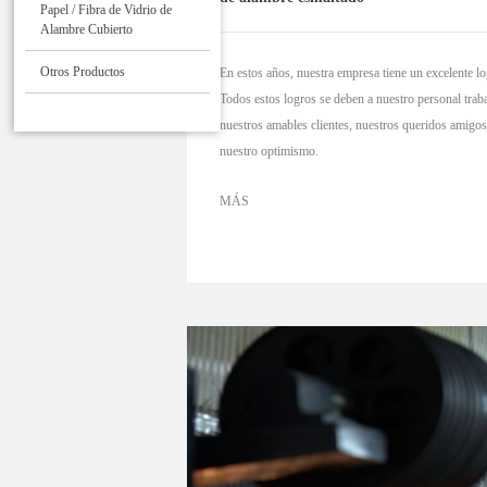
Papel / Fibra de Vidrio de
Alambre Cubierto
Otros Productos
En estos años, nuestra empresa tiene un excelente lo
Todos estos logros se deben a nuestro personal trab
nuestros amables clientes, nuestros queridos amigos
nuestro optimismo.
MÁS