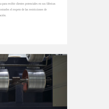
sta para recibir clientes potenciales en sus fábricas
strarles el respeto de las restricciones de
cación.