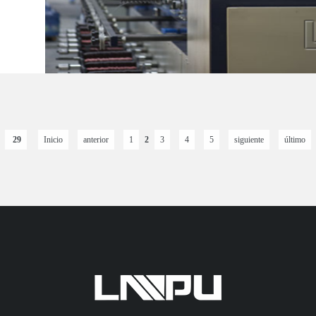
29
Inicio
anterior
1
2
3
4
5
siguiente
último