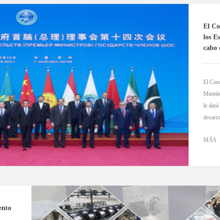
El Co
los E
cabo
El Con
Miembr
le dar
desarro
MÁS
ento