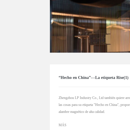
“Hecho en China”---La etiqueta Rise(1)
Zhengzhou LP Industry Co., Ltd también quiere arr
las cosas para su etiqueta "Hecho en China", propor
alambre magnético de alta calidad.
MÁS