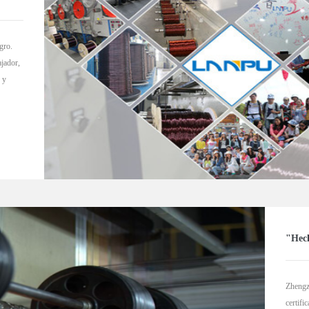
gro.
ajador,
 y
"Hech
Zhengz
certifi