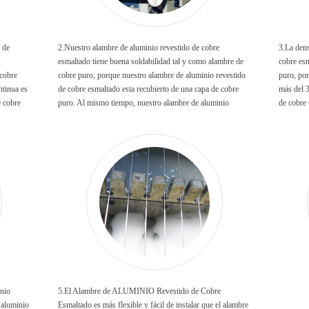
e de
2.Nuestro alambre de aluminio revestido de cobre
3.La dens
esmaltado tiene buena soldabilidad tal y como alambre de
cobre es
cobre
cobre puro, porque nuestro alambre de aluminio revestido
puro, por
ntinua es
de cobre esmaltado esta recubierto de una capa de cobre
más del 3
e cobre
puro. Al mismo tiempo, nuestro alambre de aluminio
de cobre 
ue el
revestido de cobre esmaltado tiene un flyer de cobre de
espeso para que nuestro producto puede asegurar su
capacidad de soldadura.
inio
5.El Alambre de ALUMINIO Revestido de Cobre
 aluminio
Esmaltado es más flexible y fácil de instalar que el alambre