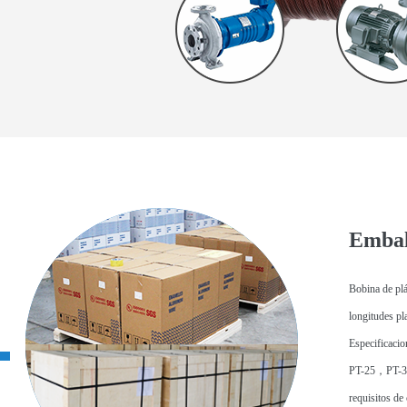
Embal
Bobina de plá
longitudes pl
Especificacio
PT-25，PT-30
requisitos de 