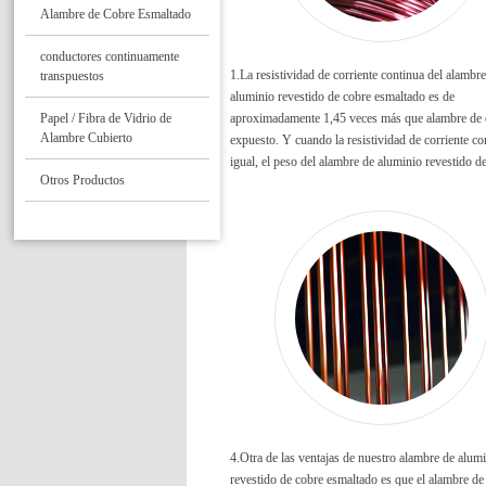
Alambre de Cobre Esmaltado
conductores continuamente
1.La resistividad de corriente continua del alambr
transpuestos
aluminio revestido de cobre esmaltado es de
Papel / Fibra de Vidrio de
aproximadamente 1,45 veces más que alambre de 
Alambre Cubierto
expuesto. Y cuando la resistividad de corriente co
igual, el peso del alambre de aluminio revestido d
Otros Productos
esmaltado es aproximadamente 0,5 veces mayor q
cable de cobre expuesto.
4.Otra de las ventajas de nuestro alambre de alum
revestido de cobre esmaltado es que el alambre de