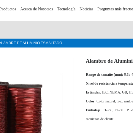
Productos
Acerca de Nosotros
Tecnología
Noticias
Preguntas más frecue
ALAMBRE DE ALUMINIO ESMALTADO
Alambre de Alumini
Rango de tamaño (mm):
0.19-
Nivel de resistencia a temperat
Estándar:
IEC, NEMA, GB, JI
Color:
Color natural, rojo, azul, e
Embalaje:
PT-25，PT-30，PT-60，3
requisitos de cliente