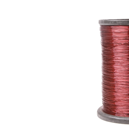
tivo
Limpieza
el Hilo
Ultrasónica
ar
Bobinar