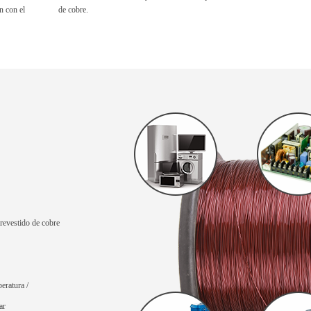
n con el
de cobre.
 revestido de cobre
eratura /
ar