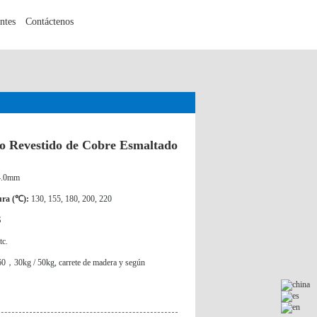
ntes
Contáctenos
o Revestido de Cobre Esmaltado
4.0mm
ura (℃):
130, 155, 180, 200, 220
S
tc.
0kg / 50kg, carrete de madera y según