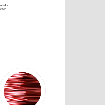
altados
ltado