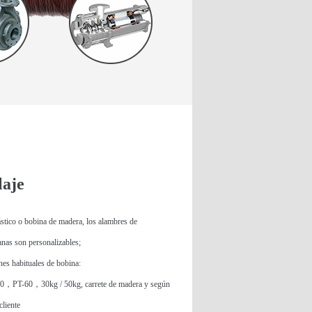
aje
stico o bobina de madera, los alambres de
anas son personalizables;
nes habituales de bobina:
，PT-60，30kg / 50kg, carrete de madera y según
cliente