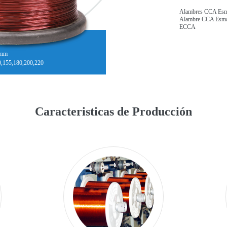
Alambres CCA Esm
Alambre CCA Esma
ECCA
0mm
0,155,180,200,220
Caracteristicas de Producción