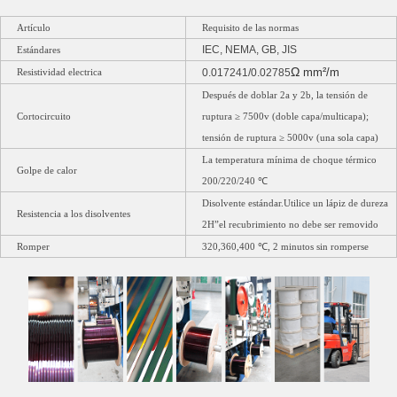
Artículo
Requisito de las normas
IEC, NEMA, GB, JIS
Estándares
Ω
mm²/m
Resistividad electrica
0.017241/0.02785
Después de doblar 2a y 2b, la tensión de
Cortocircuito
ruptura ≥ 7500v (doble capa/multicapa);
tensión de ruptura ≥ 5000v (una sola capa)
La temperatura mínima de choque térmico
Golpe de calor
200/220/240 ℃
Disolvente estándar.Utilice un lápiz de dureza
Resistencia a los disolventes
2H”el recubrimiento no debe ser removido
Romper
320,360,400 ℃, 2 minutos sin romperse