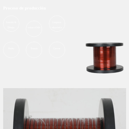
Proceso de producción
Extrudir &
Limpieza
Dibujar
estirar el hilo
ultrasónica
Panito
Tostada
Carrete