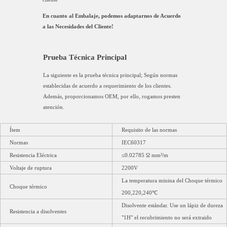
En cuanto al Embalaje, podemos adaptarnos de Acuerdo
a las Necesidades del Cliente!
Prueba Técnica Principal
La siguiente es la prueba técnica principal; Según normas
establecidas de acuerdo a requerimiento de los clientes.
Además, proporcionamos OEM, por ello, rogamos presten
atención.
Ítem
Requisito de las normas
Normas
IEC60317
Resistencia Eléctrica
≤0.02785 Ω mm²/m
Voltaje de ruptura
2200V
La temperatura minina del Choque térmico
Choque térmico
200,220,240℃
Disolvente estándar. Use un lápiz de dureza
Resistencia a disolventes
"1H" el recubrimiento no será extraido