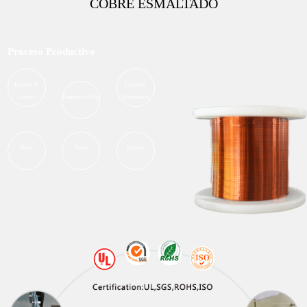
COBRE ESMALTADO
Proceso Productivo
Extrudir &
Limpieza
Extraer
Extender el Hilo
Ultrasónica
Pintar
Tostar
Bobinar