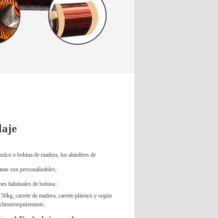
aje
stico o bobina de madera, los alambres de
anas son personalizables;
nes habituales de bobina :
50kg, carrete de madera, carrete plástico y según
cliente
requirements
.