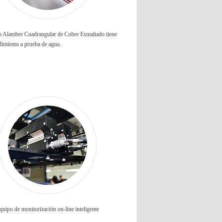
o Alambre Cuadrangular de Cobre Esmaltado tiene
dimiento a prueba de agua.
quipo de monitorización on-line inteligente