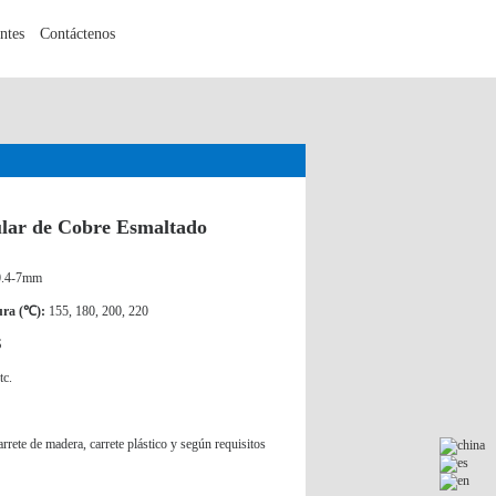
ntes
Contáctenos
lar de Cobre Esmaltado
0.4-7mm
ura (℃):
155, 180, 200, 220
S
tc.
rete de madera, carrete plástico y según requisitos