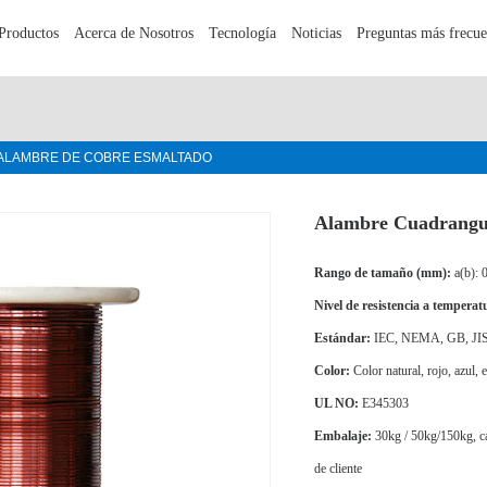
Productos
Acerca de Nosotros
Tecnología
Noticias
Preguntas más frecue
ALAMBRE DE COBRE ESMALTADO
Alambre Cuadrangu
Rango de tamaño (mm):
a(b): 
Nivel de resistencia a temperat
Estándar:
IEC, NEMA, GB, JI
Color:
Color natural, rojo, azul, e
UL NO:
E345303
Embalaje:
30kg / 50kg/150kg, car
de cliente