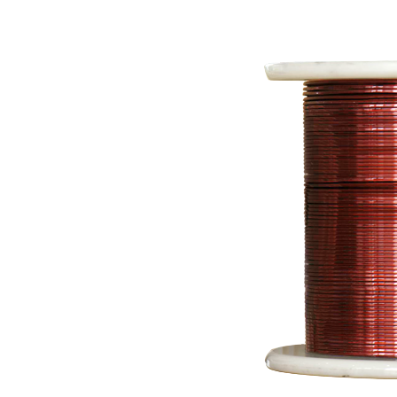
tivo
Limpieza
el Hilo
Ultrasónica
ar
Bobinar