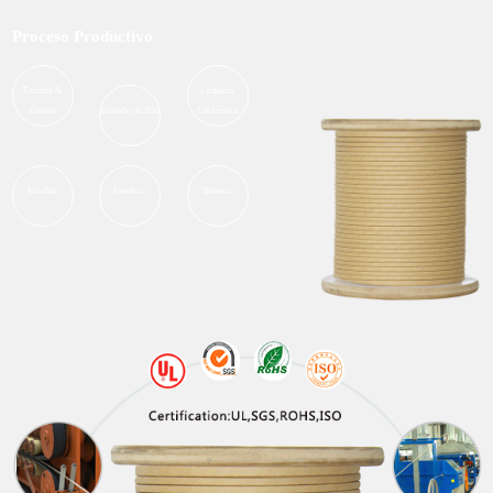
Proceso Productivo
Extrudir &
Limpieza
Extraer
Extender el Hilo
Ultrasónica
Enrollar
Ensobrar
Bobinar